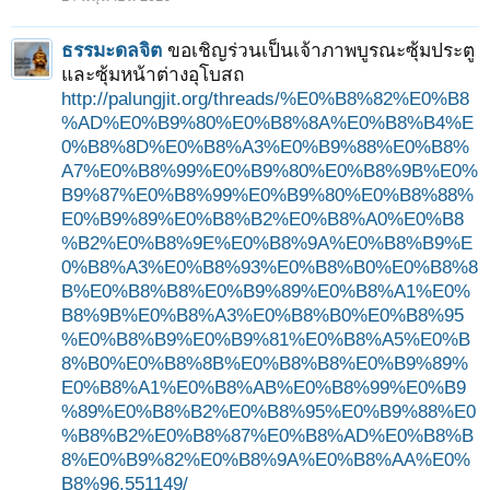
ธรรมะดลจิต
ขอเชิญร่วนเป็นเจ้าภาพบูรณะซุ้มประตู
และซุ้มหน้าต่างอุโบสถ
http://palungjit.org/threads/%E0%B8%82%E0%B8
%AD%E0%B9%80%E0%B8%8A%E0%B8%B4%E
0%B8%8D%E0%B8%A3%E0%B9%88%E0%B8%
A7%E0%B8%99%E0%B9%80%E0%B8%9B%E0%
B9%87%E0%B8%99%E0%B9%80%E0%B8%88%
E0%B9%89%E0%B8%B2%E0%B8%A0%E0%B8
%B2%E0%B8%9E%E0%B8%9A%E0%B8%B9%E
0%B8%A3%E0%B8%93%E0%B8%B0%E0%B8%8
B%E0%B8%B8%E0%B9%89%E0%B8%A1%E0%
B8%9B%E0%B8%A3%E0%B8%B0%E0%B8%95
%E0%B8%B9%E0%B9%81%E0%B8%A5%E0%B
8%B0%E0%B8%8B%E0%B8%B8%E0%B9%89%
E0%B8%A1%E0%B8%AB%E0%B8%99%E0%B9
%89%E0%B8%B2%E0%B8%95%E0%B9%88%E0
%B8%B2%E0%B8%87%E0%B8%AD%E0%B8%B
8%E0%B9%82%E0%B8%9A%E0%B8%AA%E0%
B8%96.551149/