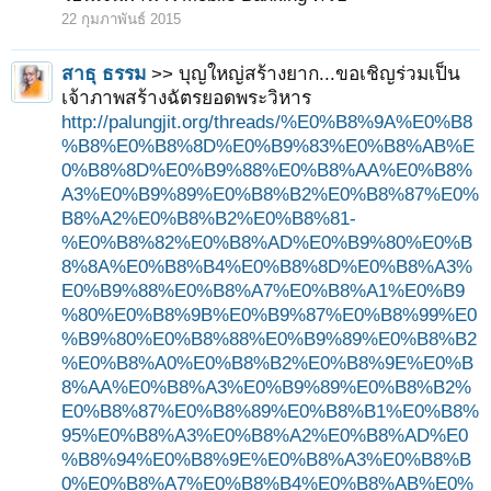
22 กุมภาพันธ์ 2015
สาธุ ธรรม
>> บุญใหญ่สร้างยาก...ขอเชิญร่วมเป็น
เจ้าภาพสร้างฉัตรยอดพระวิหาร
http://palungjit.org/threads/%E0%B8%9A%E0%B8
%B8%E0%B8%8D%E0%B9%83%E0%B8%AB%E
0%B8%8D%E0%B9%88%E0%B8%AA%E0%B8%
A3%E0%B9%89%E0%B8%B2%E0%B8%87%E0%
B8%A2%E0%B8%B2%E0%B8%81-
%E0%B8%82%E0%B8%AD%E0%B9%80%E0%B
8%8A%E0%B8%B4%E0%B8%8D%E0%B8%A3%
E0%B9%88%E0%B8%A7%E0%B8%A1%E0%B9
%80%E0%B8%9B%E0%B9%87%E0%B8%99%E0
%B9%80%E0%B8%88%E0%B9%89%E0%B8%B2
%E0%B8%A0%E0%B8%B2%E0%B8%9E%E0%B
8%AA%E0%B8%A3%E0%B9%89%E0%B8%B2%
E0%B8%87%E0%B8%89%E0%B8%B1%E0%B8%
95%E0%B8%A3%E0%B8%A2%E0%B8%AD%E0
%B8%94%E0%B8%9E%E0%B8%A3%E0%B8%B
0%E0%B8%A7%E0%B8%B4%E0%B8%AB%E0%