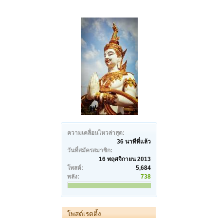
ความเคลื่อนไหวล่าสุด:
36 นาทีที่แล้ว
วันที่สมัครสมาชิก:
16 พฤศจิกายน 2013
โพสต์:
5,684
พลัง:
738
โพสต์เรตติ้ง