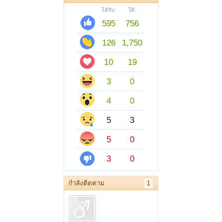
ได้รับ:
ให้:
595
756
126
1,750
10
19
3
0
4
0
5
3
5
0
3
0
กำลังติดตาม
1