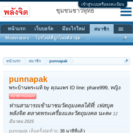
เข้าสู่ระบบหรือลงทะเบียน
ชุมชนชาวพุทธ
หน้าแรก
เว็บบอร์ด
มีอะไรใหม่
สมาชิก
Moderators
โปรไฟล์ที่ถูกโพสต์ล่าสุด
...
หน้าแรก
สมาชิก
punnapak
punnapak
พระบ้านพระแท้ by คุณแพร ID line: phare999
, หญิง
สมาชิก Premium
ท่านสามารถเข้ามาชมวัตถุมงคลได้ที่: เฟสบุค
พลังจิต ตลาดพระเครื่องและวัตถุมงคล นะคะ
12
มีนาคม 2025
punnapak เห็นครั้งสุดท้าย:
36 นาทีที่แล้ว