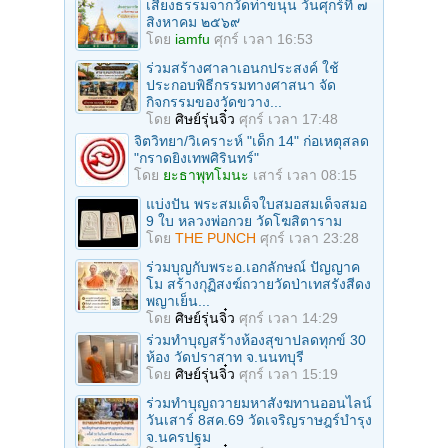
เสียงธรรมจากวัดท่าขนุน วันศุกร์ที่ ๗
สิงหาคม ๒๕๖๙
โดย
iamfu
ศุกร์ เวลา 16:53
ร่วมสร้างศาลาเอนกประสงค์ ใช้
ประกอบพิธีกรรมทางศาสนา จัด
กิจกรรมของวัดขวาง...
โดย
ศิษย์รุ่นจิ๋ว
ศุกร์ เวลา 17:48
จิตวิทยา/วิเคราะห์ "เด็ก 14" ก่อเหตุสลด
"กราดยิงเทพศิรินทร์"
โดย
ยะธาพุทโมนะ
เสาร์ เวลา 08:15
แบ่งปัน พระสมเด็จใบสมอสมเด็จสมอ
9 ใบ หลวงพ่อกวย วัดโฆสิตาราม
โดย
THE PUNCH
ศุกร์ เวลา 23:28
ร่วมบุญกับพระอ.เอกลักษณ์ ปัญญาค
โม สร้างกุฏิสงฆ์ถวายวัดป่าเทสรังสีดง
พญาเย็น...
โดย
ศิษย์รุ่นจิ๋ว
ศุกร์ เวลา 14:29
ร่วมทําบุญสร้างห้องสุขาปลดทุกข์ 30
ห้อง วัดปราสาท จ.นนทบุรี
โดย
ศิษย์รุ่นจิ๋ว
ศุกร์ เวลา 15:19
ร่วมทําบุญถวายมหาสังฆทานออนไลน์
วันเสาร์ 8สค.69 วัดเจริญราษฎร์บำรุง
จ.นครปฐม