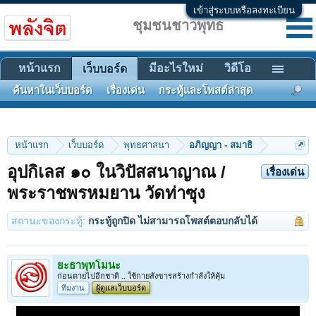
เข้าสู่ระบบหรือลงทะเบียน
ชุมชนชาวพุทธ
หน้าแรก
มีอะไรใหม่
วิดีโอ
เว็บบอร์ด
ค้นหาในเว็บบอร์ด
เรื่องเด่น
กระทู้และโพสต์ล่าสุด
หน้าแรก
เว็บบอร์ด
พุทธศาสนา
อภิญญา - สมาธิ
อุปกิเลส ๑๐ ในวิปัสสนาญาณ /
เรื่องเด่น
พระราชพรหมยาน วัดท่าซุง
สถานะของกระทู้:
กระทู้ถูกปิด ไม่สามารถโพสต์ตอบกลับได้
ยะธาพุทโมนะ
ก่อนตายไปอีกชาติ .. ใช้กายสังขารสร้างกำลังให้คุ้ม
ทีมงาน
ผู้ดูแลเว็บบอร์ด